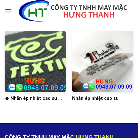
Skip
to
content
🔥 Nhãn ép nhiệt cao su ➡️
Nhãn ép nhiệt cao su
Hãy khám phá sức mạnh
tiềm ẩn 🌸
CÔNG TY TNHH MAY MẶC
HƯNG THANH