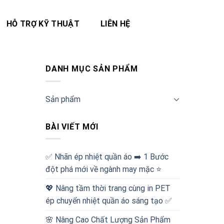
HỖ TRỢ KỸ THUẬT
LIÊN HỆ
DANH MỤC SẢN PHẨM
Sản phẩm
BÀI VIẾT MỚI
✅‪ Nhãn ép nhiệt quần áo ➡️ 1 Bước
đột phá mới về ngành may mặc ⭐️
💖 Nâng tầm thời trang cùng in PET
ép chuyển nhiệt quần áo sáng tạo ✅
🌸 Nâng Cao Chất Lượng Sản Phẩm