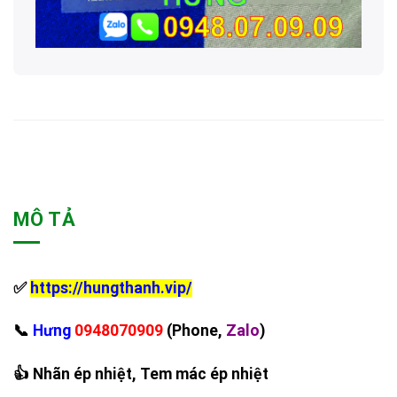
MÔ TẢ
✅
https://hungthanh.vip/
‪📞
Hưng
0948070909
(Phone,
Zalo
)
👍 Nhãn ép nhiệt, Tem mác ép nhiệt