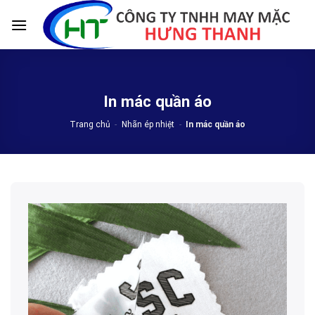
Skip
to
content
In mác quần áo
Trang chủ
-
Nhãn ép nhiệt
-
In mác quần áo