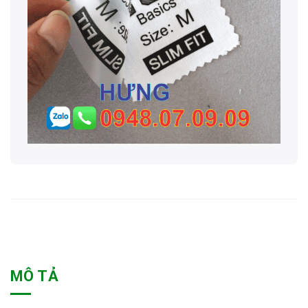
MÔ TẢ