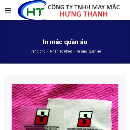
Skip
to
content
In mác quần áo
Trang chủ
-
Nhãn ép nhiệt
-
In mác quần áo