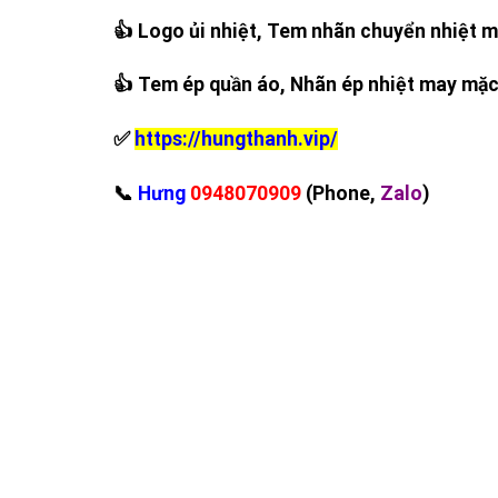
👍 Logo ủi nhiệt, Tem nhãn chuyển nhiệt 
👍 Tem ép quần áo, Nhãn ép nhiệt may mặ
✅
https://hungthanh.vip/
‪📞
Hưng
0948070909
(Phone,
Zalo
)