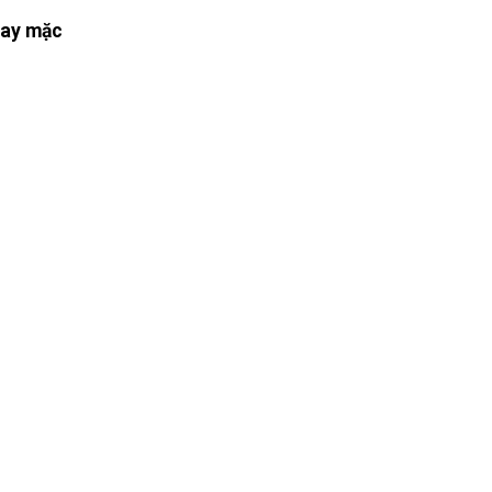
may mặc
c