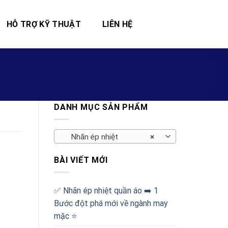
HỖ TRỢ KỸ THUẬT
LIÊN HỆ
DANH MỤC SẢN PHẨM
Nhãn ép nhiệt
×
BÀI VIẾT MỚI
✅‪ Nhãn ép nhiệt quần áo ➡️ 1
Bước đột phá mới về ngành may
mặc ⭐️