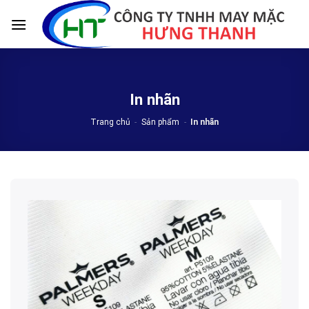
Skip
to
content
In nhãn
Trang chủ
-
Sản phẩm
-
In nhãn