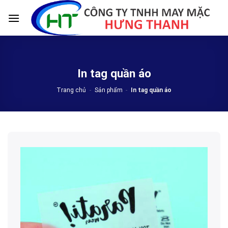
Skip
to
content
In tag quần áo
Trang chủ
-
Sản phẩm
-
In tag quần áo