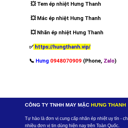
💥
Tem ép nhiệt Hưng Thanh
💥
Mác ép nhiệt Hưng Thanh
💥
Nhãn ép nhiệt Hưng Thanh
✅
https://hungthanh.vip/
📞
Hưng
0948070909
(Phone,
Zalo
)
CÔNG TY TNHH MAY MẶC
HƯNG THANH
Tự hào là đơn vị cung cấp nhãn ép nhiệt uy tín - c
nhiều đơn vị tin dùng hiện nay trên Toàn Quốc.