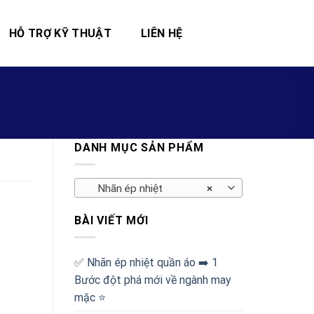
HỖ TRỢ KỸ THUẬT
LIÊN HỆ
DANH MỤC SẢN PHẨM
Nhãn ép nhiệt
×
BÀI VIẾT MỚI
✅‪ Nhãn ép nhiệt quần áo ➡️ 1
Bước đột phá mới về ngành may
mặc ⭐️