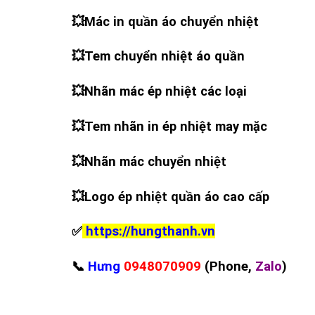
💥
Mác in quần áo chuyển nhiệt
💥
Tem chuyển nhiệt áo quần
💥
Nhãn mác ép nhiệt các loại
💥
Tem nhãn in ép nhiệt may mặc
💥
Nhãn mác chuyển nhiệt
💥
Logo ép nhiệt quần áo cao cấp
✅
https://hungthanh.vn
📞
Hưng
0948070909
(Phone,
Zalo
)