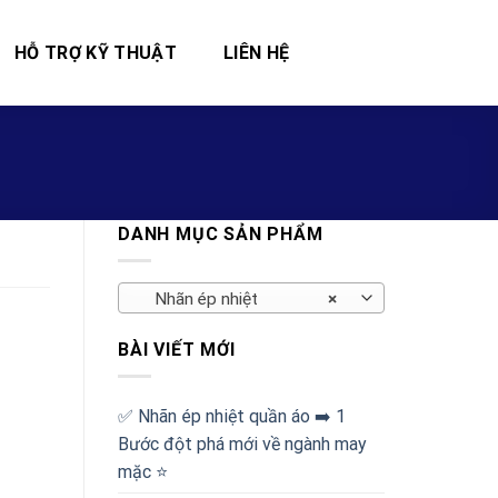
HỖ TRỢ KỸ THUẬT
LIÊN HỆ
DANH MỤC SẢN PHẨM
Nhãn ép nhiệt
×
BÀI VIẾT MỚI
✅‪ Nhãn ép nhiệt quần áo ➡️ 1
Bước đột phá mới về ngành may
mặc ⭐️