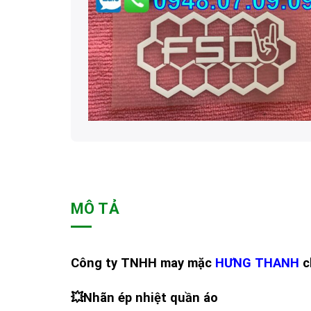
MÔ TẢ
Công ty TNHH may mặc
HƯNG THANH
c
💥
Nhãn ép nhiệt quần áo