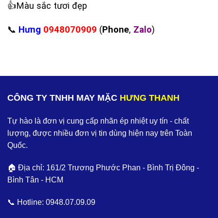
‪👍Màu sắc tươi đẹp
‪📞
Hưng
0948070909
(
Phone
,
Zalo
)
CÔNG TY TNHH MAY MẶC
HƯNG THANH
Tự hào là đơn vị cung cấp nhãn ép nhiệt uy tín - chất
lượng, được nhiều đơn vị tin dùng hiện nay trên Toàn
Quốc.
🏠 Địa chỉ: 161/2 Trương Phước Phan - Bình Trị Đông -
Bình Tân - HCM
📞 Hotline:
0948.07.09.09