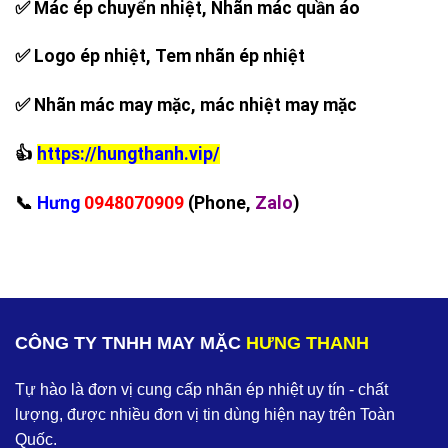
✅ Mác ép chuyển nhiệt, Nhãn mác quần áo
✅ Logo ép nhiệt, Tem nhãn ép nhiệt
✅ Nhãn mác may mặc, mác nhiệt may mặc
👍
https://hungthanh.vip/
‪📞
Hưng
0948070909
(Phone,
Zalo
)
CÔNG TY TNHH MAY MẶC
HƯNG THANH
Tự hào là đơn vị cung cấp nhãn ép nhiệt uy tín - chất
lượng, được nhiều đơn vị tin dùng hiện nay trên Toàn
Quốc.