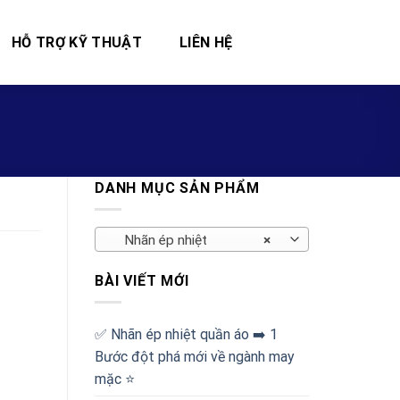
HỖ TRỢ KỸ THUẬT
LIÊN HỆ
DANH MỤC SẢN PHẨM
Nhãn ép nhiệt
×
BÀI VIẾT MỚI
✅‪ Nhãn ép nhiệt quần áo ➡️ 1
Bước đột phá mới về ngành may
mặc ⭐️