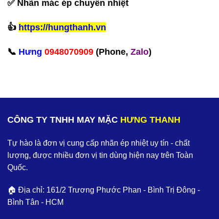
✅ Nhãn mác ép chuyển nhiệt
‪👍
https://hungthanh.vn
📞
Hưng
0948070909
(Phone,
Zalo
)‬
CÔNG TY TNHH MAY MẶC
HƯNG THANH
Tự hào là đơn vị cung cấp nhãn ép nhiệt uy tín - chất
lượng, được nhiều đơn vị tin dùng hiện nay trên Toàn
Quốc.
🏠 Địa chỉ: 161/2 Trương Phước Phan - Bình Trị Đông -
Bình Tân - HCM