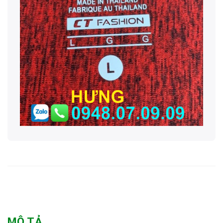
MÔ TẢ