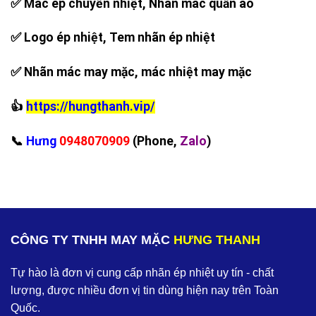
✅ Mác ép chuyển nhiệt, Nhãn mác quần áo
✅ Logo ép nhiệt, Tem nhãn ép nhiệt
✅ Nhãn mác may mặc, mác nhiệt may mặc
👍
https://hungthanh.vip/
‪📞
Hưng
0948070909
(Phone,
Zalo
)
CÔNG TY TNHH MAY MẶC
HƯNG THANH
Tự hào là đơn vị cung cấp nhãn ép nhiệt uy tín - chất
lượng, được nhiều đơn vị tin dùng hiện nay trên Toàn
Quốc.