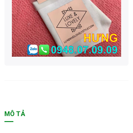
MÔ TẢ