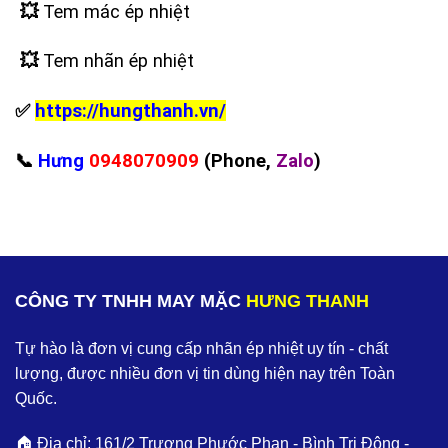
💥
Tem mác ép nhiệt
💥
Tem nhãn ép nhiệt
✅
https://hungthanh.vn/
📞
Hưng
0948070909
(Phone,
Zalo
)
CÔNG TY TNHH MAY MẶC
HƯNG THANH
Tự hào là đơn vị cung cấp nhãn ép nhiệt uy tín - chất
lượng, được nhiều đơn vị tin dùng hiện nay trên Toàn
Quốc.
🏠 Địa chỉ: 161/2 Trương Phước Phan - Bình Trị Đông -