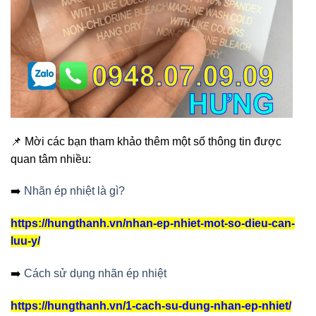
📌 Mời các bạn tham khảo thêm một số thông tin được
quan tâm nhiều:
➡️
Nhãn ép nhiệt là gì?
https://hungthanh.vn/nhan-ep-nhiet-mot-so-dieu-can-
luu-y/
➡️
Cách sử dụng nhãn ép nhiệt
https://hungthanh.vn/1-cach-su-dung-nhan-ep-nhiet/