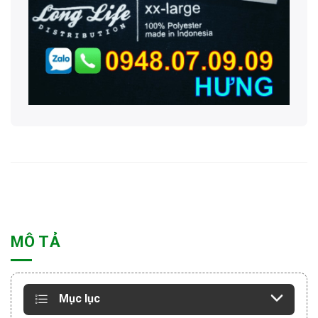
MÔ TẢ
Mục lục