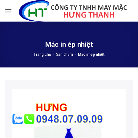
Skip
to
content
Mác in ép nhiệt
Trang chủ
-
Sản phẩm
-
Mác in ép nhiệt