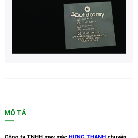
MÔ TẢ
Công ty TNHH may mặc
HƯNG THANH
chuyên