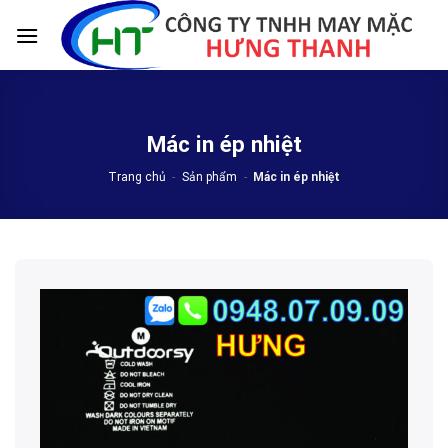
Skip
to
content
Mác in ép nhiệt
Trang chủ
-
Sản phẩm
-
Mác in ép nhiệt