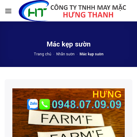
Skip
to
content
Mác kẹp sườn
Trang chủ
-
Nhãn sườn
-
Mác kẹp sườn