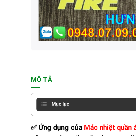
MÔ TẢ
Mục lục
✅ Ứng dụng của
Mác nhiệt quần 