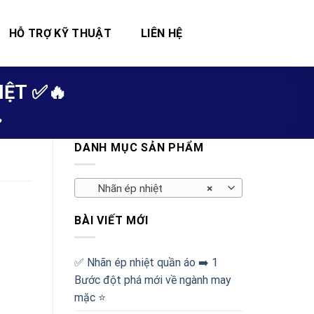
HỖ TRỢ KỸ THUẬT
LIÊN HỆ
ỆT ✅🔥

DANH MỤC SẢN PHẨM
Nhãn ép nhiệt
×
BÀI VIẾT MỚI
✅‪ Nhãn ép nhiệt quần áo ➡️ 1
Bước đột phá mới về ngành may
mặc ⭐️