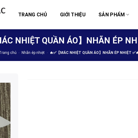
TRANG CHỦ
GIỚI THIỆU
SẢN PHẨM
ÁC NHIỆT QUẦN ÁO】NHÃN ÉP NHI
Trang chủ
-
Nhãn ép nhiệt
-
🔥✅【MÁC NHIỆT QUẦN ÁO】NHÃN ÉP NHIỆT ✅