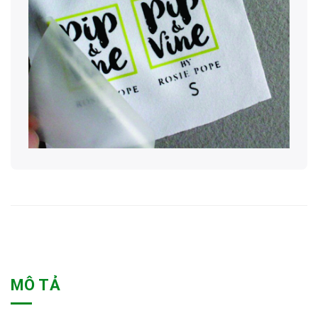
MÔ TẢ