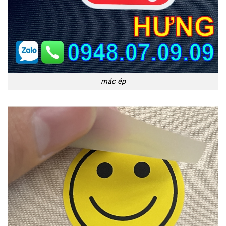
mác ép