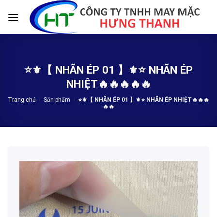
Skip
to
content
⭐️⚜️【 NHÃN ÉP 01 】⚜️⭐️ NHÃN ÉP
NHIỆT🔥🔥🔥🔥🔥
Trang chủ
-
Sản phẩm
-
⭐️⚜️【 NHÃN ÉP 01 】⚜️⭐️ NHÃN ÉP NHIỆT🔥🔥🔥
🔥🔥