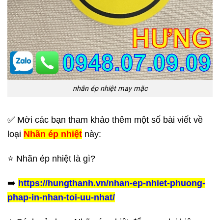
nhãn ép nhiệt may mặc
✅ Mời các bạn tham khảo thêm một số bài viết về
loại
Nhãn ép nhiệt
này:
⭐️ Nhãn ép nhiệt là gì?
➡️
https://hungthanh.vn/nhan-ep-nhiet-phuong-
phap-in-nhan-toi-uu-nhat/