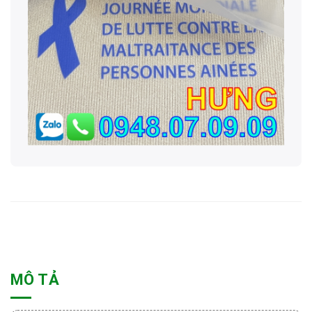
MÔ TẢ