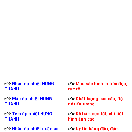
✅⭐️
Nhãn ép nhiệt HƯNG
✅⭐️
Màu sắc hình in tươi đẹp,
THANH
rực rỡ
✅⭐️
Mác ép nhiệt HƯNG
✅⭐️
Chất lượng cao cấp, độ
THANH
nét ấn tượng
✅⭐️
Tem ép nhiệt HƯNG
✅⭐️
Độ bám cực tốt, chi tiết
THANH
hình ảnh cao
✅⭐️
Nhãn ép nhiệt quần áo
✅⭐️
Uy tín hàng đầu, đảm