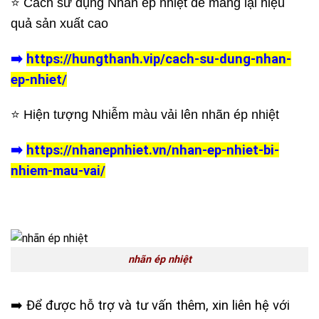
⭐️
Cách sử dụng Nhãn ép nhiệt
để mang lại hiệu
quả sản xuất cao
➡️
https://hungthanh.vip/cach-su-dung-nhan-
ep-nhiet/
⭐️ Hiện tượng Nhiễm màu vải lên nhãn ép nhiệt
➡️
https://nhanepnhiet.vn/nhan-ep-nhiet-bi-
nhiem-mau-vai/
nhãn ép nhiệt
➡️ Để được hỗ trợ và tư vấn thêm, xin liên hệ với