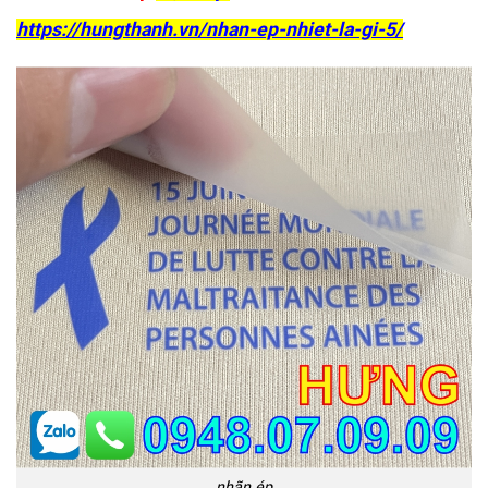
https://hungthanh.vn/nhan-ep-nhiet-la-gi-5/
nhãn ép