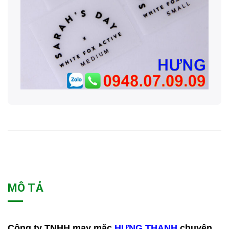
MÔ TẢ
Công ty TNHH may mặc
HƯNG THANH
chuyên