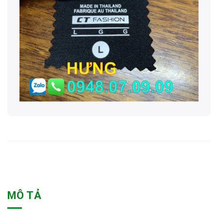
MÔ TẢ