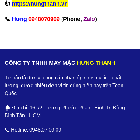
‪👍
https://hungthanh.vn
📞
Hưng
0948070909
(Phone,
Zalo
)‬
CÔNG TY TNHH MAY MẶC
HƯNG THANH
Tự hào là đơn vị cung cấp nhãn ép nhiệt uy tín - chất
lượng, được nhiều đơn vị tin dùng hiện nay trên Toàn
Quốc.
🏠 Địa chỉ: 161/2 Trương Phước Phan - Bình Trị Đông -
Bình Tân - HCM
📞 Hotline:
0948.07.09.09