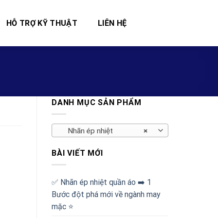
HỖ TRỢ KỸ THUẬT
LIÊN HỆ
DANH MỤC SẢN PHẨM
Nhãn ép nhiệt
×
BÀI VIẾT MỚI
✅‪ Nhãn ép nhiệt quần áo ➡️ 1
Bước đột phá mới về ngành may
mặc ⭐️