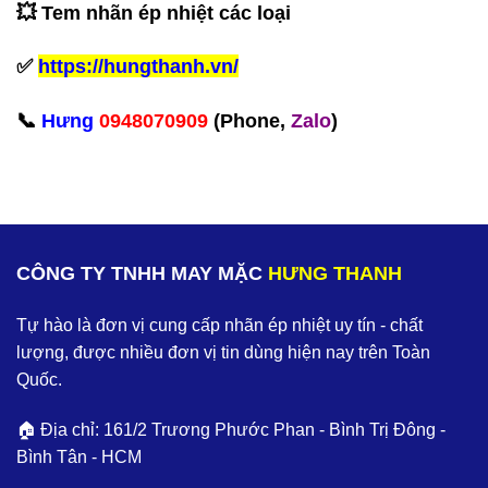
💥 Tem nhãn ép nhiệt các loại
✅
https://hungthanh.vn/
‪📞
Hưng
0948070909
(Phone,
Zalo
)‬
CÔNG TY TNHH MAY MẶC
HƯNG THANH
Tự hào là đơn vị cung cấp nhãn ép nhiệt uy tín - chất
lượng, được nhiều đơn vị tin dùng hiện nay trên Toàn
Quốc.
🏠 Địa chỉ: 161/2 Trương Phước Phan - Bình Trị Đông -
Bình Tân - HCM