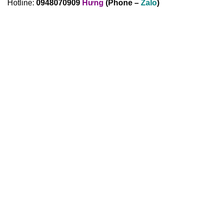
Hotline:
0948070909
Hưng
(Phone –
Zalo
)