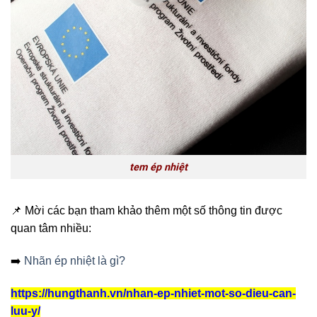
tem ép nhiệt
📌 Mời các bạn tham khảo thêm một số thông tin được
quan tâm nhiều:
➡️
Nhãn ép nhiệt là gì?
https://hungthanh.vn/nhan-ep-nhiet-mot-so-dieu-can-
luu-y/