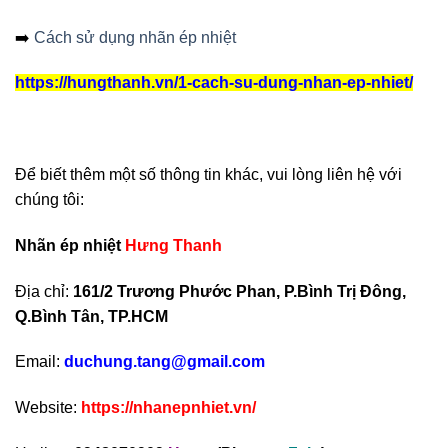
➡️
Cách sử dụng nhãn ép nhiệt
https://hungthanh.vn/1-cach-su-dung-nhan-ep-nhiet/
Để biết thêm một số thông tin khác, vui lòng liên hệ với
chúng tôi:
Nhãn ép nhiệt
Hưng Thanh
Địa chỉ:
161/2 Trương Phước Phan, P.Bình Trị Đông,
Q.Bình Tân, TP.HCM
Email:
duchung.tang@gmail.com
Website:
https://nhanepnhiet.vn/