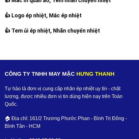
👍 Mác in quần áo, Tem nhãn chuyển nhiệt
👍 Logo ép nhiệt, Mác ép nhiệt
👍 Tem ủi ép nhiệt, Nhãn chuyển nhiệt
CÔNG TY TNHH MAY MẶC
HƯNG THANH
Tự hào là đơn vị cung cấp nhãn ép nhiệt uy tín - chất
lượng, được nhiều đơn vị tin dùng hiện nay trên Toàn
Quốc.
🏠 Địa chỉ: 161/2 Trương Phước Phan - Bình Trị Đông -
Bình Tân - HCM