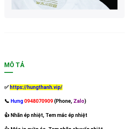
MÔ TẢ
✅
https://hungthanh.vip/
‪📞
Hưng
0948070909
(Phone,
Zalo
)
👍 Nhãn ép nhiệt, Tem mác ép nhiệt