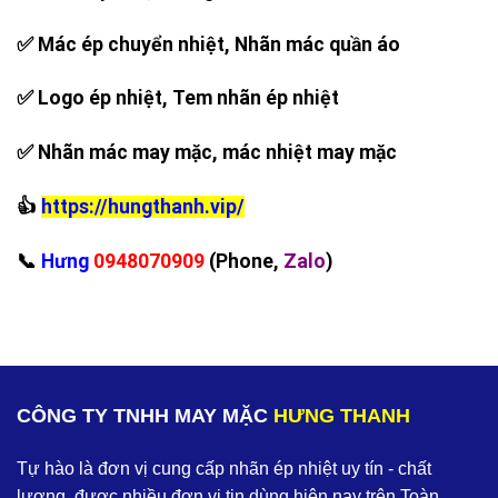
✅ Mác ép chuyển nhiệt, Nhãn mác quần áo
✅ Logo ép nhiệt, Tem nhãn ép nhiệt
✅ Nhãn mác may mặc, mác nhiệt may mặc
👍
https://hungthanh.vip/
‪📞
Hưng
0948070909
(Phone,
Zalo
)
CÔNG TY TNHH MAY MẶC
HƯNG THANH
Tự hào là đơn vị cung cấp nhãn ép nhiệt uy tín - chất
lượng, được nhiều đơn vị tin dùng hiện nay trên Toàn