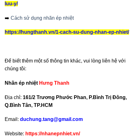
luu-y/
➡️
Cách sử dụng nhãn ép nhiệt
https://hungthanh.vn/1-cach-su-dung-nhan-ep-nhiet/
Để biết thêm một số thông tin khác, vui lòng liên hệ với
chúng tôi:
Nhãn ép nhiệt
Hưng Thanh
Địa chỉ:
161/2 Trương Phước Phan, P.Bình Trị Đông,
Q.Bình Tân, TP.HCM
Email:
duchung.tang@gmail.com
Website:
https://nhanepnhiet.vn/