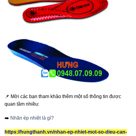
📌 Mời các bạn tham khảo thêm một số thông tin được
quan tâm nhiều:
➡️
Nhãn ép nhiệt là gì?
https://hungthanh.vn/nhan-ep-nhiet-mot-so-dieu-can-