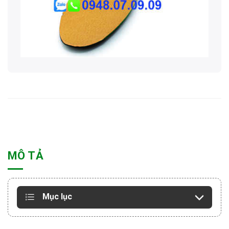
MÔ TẢ
Mục lục