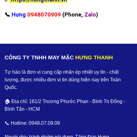
📞
Hưng
0948070909
(Phone,
Zalo
)
CÔNG TY TNHH MAY MẶC
HƯNG THANH
Tự hào là đơn vị cung cấp nhãn ép nhiệt uy tín - chất
lượng, được nhiều đơn vị tin dùng hiện nay trên Toàn
Quốc.
🏠 Địa chỉ: 161/2 Trương Phước Phan - Bình Trị Đông -
Bình Tân - HCM
📞 Hotline:
0948.07.09.09
Người chịu trách nhiệm nội dung: Tăng Đức Hưng