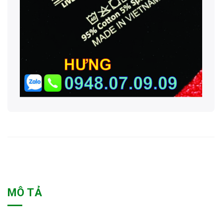
MÔ TẢ