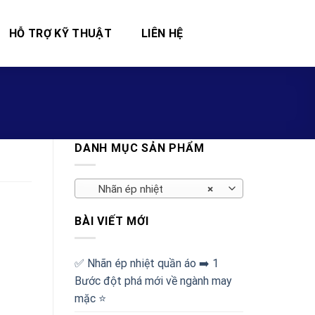
HỖ TRỢ KỸ THUẬT
LIÊN HỆ
DANH MỤC SẢN PHẨM
Nhãn ép nhiệt
×
BÀI VIẾT MỚI
✅‪ Nhãn ép nhiệt quần áo ➡️ 1
Bước đột phá mới về ngành may
mặc ⭐️