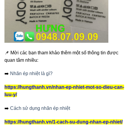
📌 Mời các bạn tham khảo thêm một số thông tin được
quan tâm nhiều:
➡️
Nhãn ép nhiệt là gì?
https://hungthanh.vn/nhan-ep-nhiet-mot-so-dieu-can-
luu-y/
➡️
Cách sử dụng nhãn ép nhiệt
https://hungthanh.vn/1-cach-su-dung-nhan-ep-nhiet/