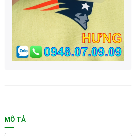
MÔ TẢ