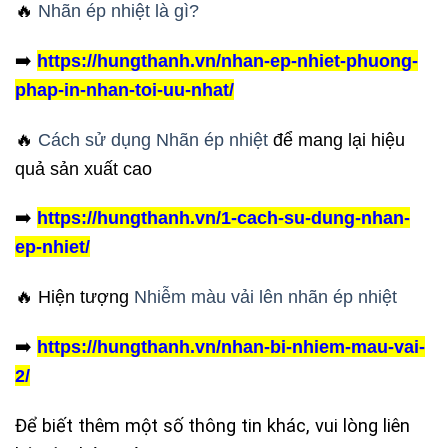
🔥
Nhãn ép nhiệt là gì?
➡️
https://hungthanh.vn/nhan-ep-nhiet-phuong-
phap-in-nhan-toi-uu-nhat/
🔥
Cách sử dụng Nhãn ép nhiệt
để mang lại hiệu
quả sản xuất cao
➡️
https://hungthanh.vn/1-cach-su-dung-nhan-
ep-nhiet/
🔥 Hiện tượng
Nhiễm màu vải lên nhãn ép nhiệt
➡️
https://hungthanh.vn/nhan-bi-nhiem-mau-vai-
2/
Để biết thêm một số thông tin khác, vui lòng liên