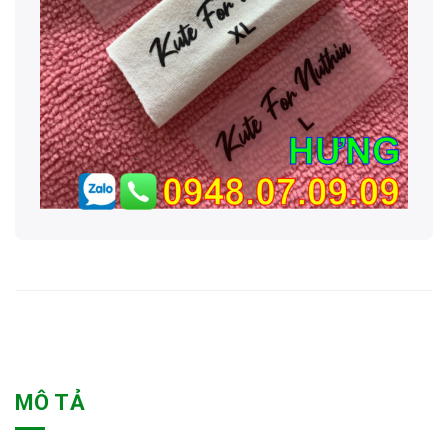
MÔ TẢ