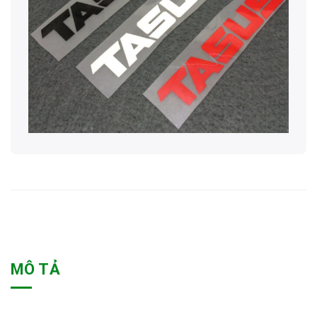
MÔ TẢ