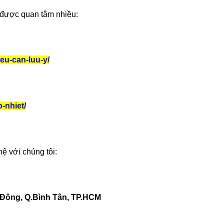
 được quan tâm nhiều:
eu-can-luu-y/
-nhiet/
hệ với chúng tôi:
 Đông, Q.Bình Tân, TP.HCM