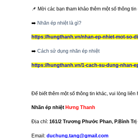
📌 Mời các bạn tham khảo thêm một số thông tin
➡️
Nhãn ép nhiệt là gì?
https://hungthanh.vn/nhan-ep-nhiet-mot-so-di
➡️
Cách sử dụng nhãn ép nhiệt
https://hungthanh.vn/1-cach-su-dung-nhan-ep
Để biết thêm một số thông tin khác, vui lòng liên 
Nhãn ép nhiệt
Hưng Thanh
Địa chỉ:
161/2 Trương Phước Phan, P.Bình Trị
Email:
duchung.tang@gmail.com