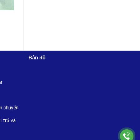
Bản đồ
ật
n chuyển
i trả và