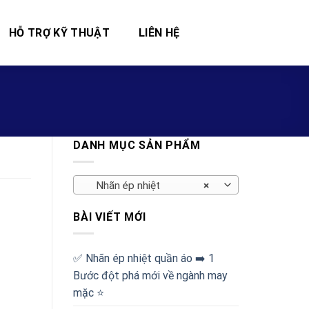
HỖ TRỢ KỸ THUẬT
LIÊN HỆ
DANH MỤC SẢN PHẨM
Nhãn ép nhiệt
×
BÀI VIẾT MỚI
✅‪ Nhãn ép nhiệt quần áo ➡️ 1
Bước đột phá mới về ngành may
mặc ⭐️