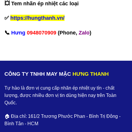
💥 Tem nhãn ép nhiệt các loại
✅
https://hungthanh.vn/
‪📞
Hưng
0948070909
(Phone,
Zalo
)‬
CÔNG TY TNHH MAY MẶC
HƯNG THANH
Tự hào là đơn vị cung cấp nhãn ép nhiệt uy tín - chất
lượng, được nhiều đơn vị tin dùng hiện nay trên Toàn
Quốc.
🏠 Địa chỉ: 161/2 Trương Phước Phan - Bình Trị Đông -
Bình Tân - HCM