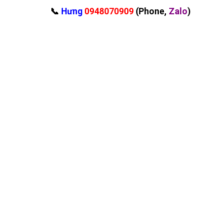
‪📞
Hưng
0948070909
(Phone,
Zalo
)