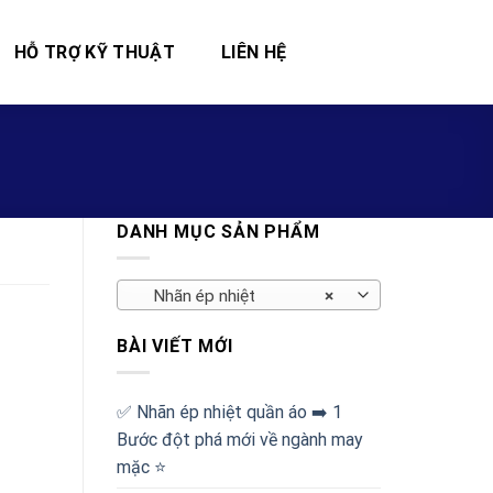
HỖ TRỢ KỸ THUẬT
LIÊN HỆ
DANH MỤC SẢN PHẨM
Nhãn ép nhiệt
×
BÀI VIẾT MỚI
✅‪ Nhãn ép nhiệt quần áo ➡️ 1
Bước đột phá mới về ngành may
mặc ⭐️