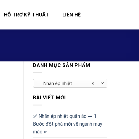
HỖ TRỢ KỸ THUẬT
LIÊN HỆ
DANH MỤC SẢN PHẨM
Nhãn ép nhiệt
×
BÀI VIẾT MỚI
✅‪ Nhãn ép nhiệt quần áo ➡️ 1
Bước đột phá mới về ngành may
mặc ⭐️