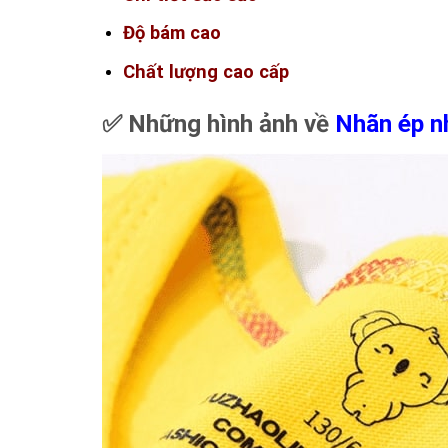
Độ bám cao
Chất lượng cao cấp
✅ Những hình ảnh về
Nhãn ép n