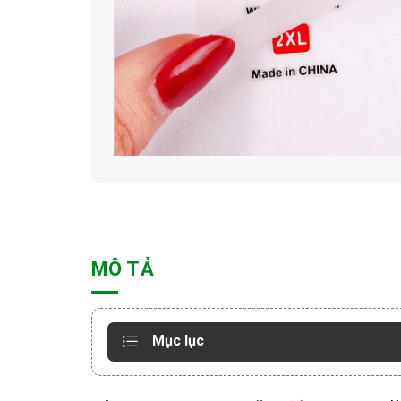
MÔ TẢ
Mục lục