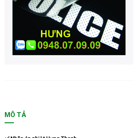
MÔ TẢ