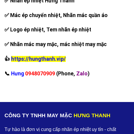
✅ Nhãn ép nhiệt Hưng Thanh
✅ Mác ép chuyển nhiệt, Nhãn mác quần áo
✅ Logo ép nhiệt, Tem nhãn ép nhiệt
✅ Nhãn mác may mặc, mác nhiệt may mặc
👍
https://hungthanh.vip/
‪📞
Hưng
0948070909
(Phone,
Zalo
)
CÔNG TY TNHH MAY MẶC
HƯNG THANH
Tự hào là đơn vị cung cấp nhãn ép nhiệt uy tín - chất