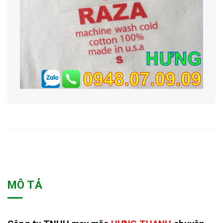
MÔ TẢ