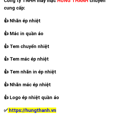
Công ty TNHH may mặc
HƯNG THANH
chuyên
cung cấp:
👍
Nhãn ép nhiệt
👍
Mác in quần áo
👍
Tem chuyển nhiệt
👍
Tem mác ép nhiệt
👍
Tem nhãn in ép nhiệt
👍
Nhãn mác ép nhiệt
👍
Logo ép nhiệt quần áo
✅
https://hungthanh.vn