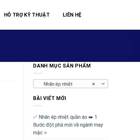
HỖ TRỢ KỸ THUẬT
LIÊN HỆ
DANH MỤC SẢN PHẨM
Nhãn ép nhiệt
×
BÀI VIẾT MỚI
✅‪ Nhãn ép nhiệt quần áo ➡️ 1
Bước đột phá mới về ngành may
mặc ⭐️