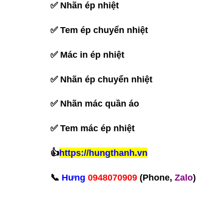
✅
Nhãn ép nhiệt
✅
Tem ép chuyển nhiệt
✅
Mác in ép nhiệt
✅
Nhãn ép chuyển nhiệt
✅
Nhãn mác quần áo
✅
Tem mác ép nhiệt
👍
https://hungthanh.vn
📞
Hưng
0948070909
(Phone,
Zalo
)‪