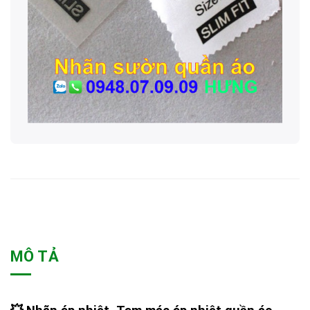
MÔ TẢ