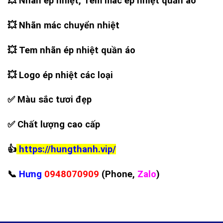
💥
Nhãn ép nhiệt, Tem mác ép nhiệt quần áo
💥
Nhãn mác chuyển nhiệt
💥
Tem nhãn ép nhiệt quần áo
💥
Logo ép nhiệt các loại
✅
Màu sắc tươi đẹp
✅
Chất lượng cao cấp
👍
https://hungthanh.vip/
📞
Hưng
0948070909
(Phone,
Zalo
)