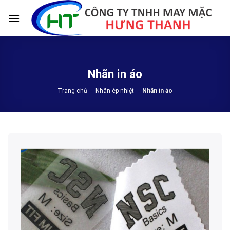
Skip
to
content
Nhãn in áo
Trang chủ
-
Nhãn ép nhiệt
-
Nhãn in áo