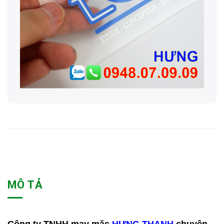
MÔ TẢ
Công ty TNHH may mặc
HƯNG THANH
chuyên