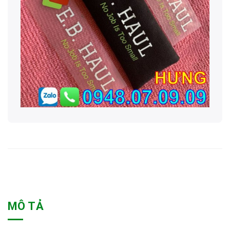
MÔ TẢ