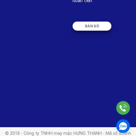
hoàn tiền
BẢN ĐỒ
© 2018 - Công ty TNHH may mặc HƯNG THANH - Mã số doanh