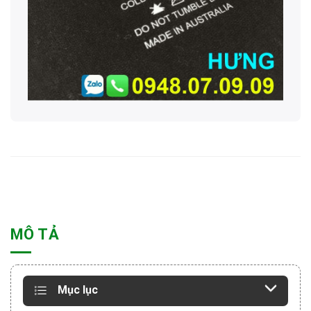
MÔ TẢ
Mục lục