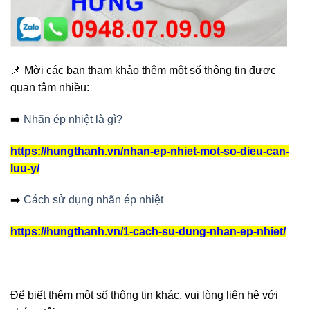
📌 Mời các bạn tham khảo thêm một số thông tin được
quan tâm nhiều:
➡️
Nhãn ép nhiệt là gì?
https://hungthanh.vn/nhan-ep-nhiet-mot-so-dieu-can-
luu-y/
➡️
Cách sử dụng nhãn ép nhiệt
https://hungthanh.vn/1-cach-su-dung-nhan-ep-nhiet/
Để biết thêm một số thông tin khác, vui lòng liên hệ với