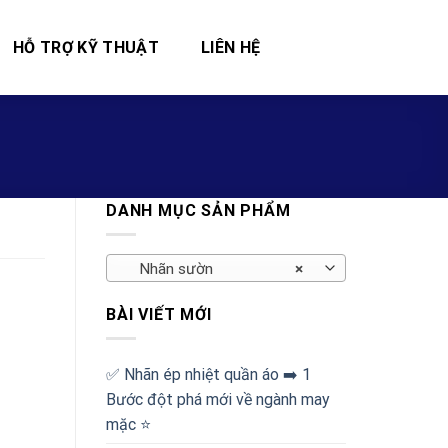
HỖ TRỢ KỸ THUẬT
LIÊN HỆ
DANH MỤC SẢN PHẨM
Nhãn sườn
×
BÀI VIẾT MỚI
✅‪ Nhãn ép nhiệt quần áo ➡️ 1
Bước đột phá mới về ngành may
mặc ⭐️