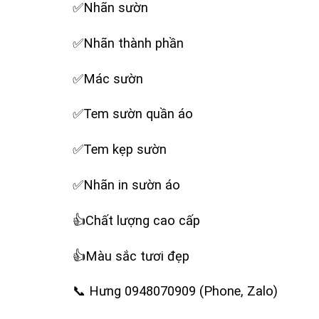
✅Nhãn sườn
✅Nhãn thành phần
✅Mác sườn
✅Tem sườn quần áo
✅Tem kẹp sườn
✅Nhãn in sườn áo
‪👍Chất lượng cao cấp
‪👍Màu sắc tươi đẹp
‪📞 Hưng 0948070909 (Phone, Zalo)